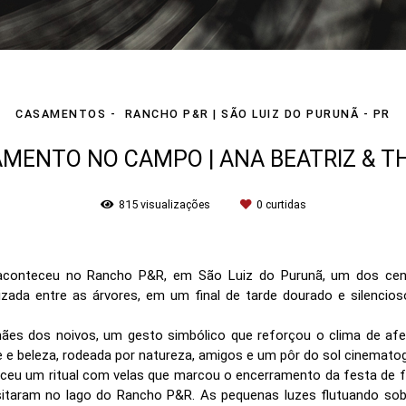
CASAMENTOS
RANCHO P&R | SÃO LUIZ DO PURUNÃ - PR
MENTO NO CAMPO | ANA BEATRIZ & T
815
visualizações
0
curtidas
conteceu no Rancho P&R, em São Luiz do Purunã, um dos cenár
izada entre as árvores, em um final de tarde dourado e silencioso,
ães dos noivos, um gesto simbólico que reforçou o clima de af
e e beleza, rodeada por natureza, amigos e um pôr do sol cinematog
teceu um ritual com velas que marcou o encerramento da festa de f
itaram no lago do Rancho P&R. As pequenas luzes flutuando sob