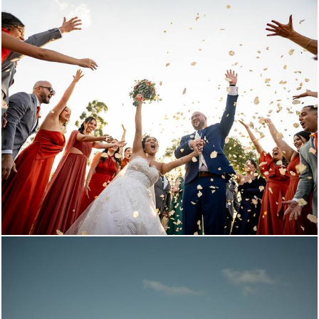
105
84