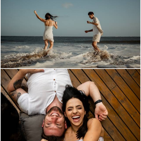
622
0
419
0