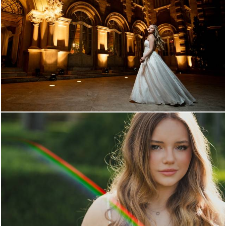
88
0
103
0