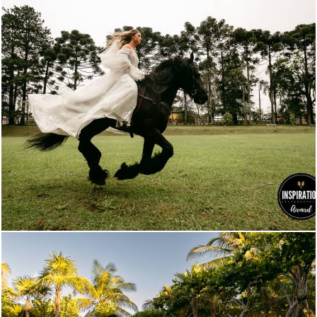
678
168