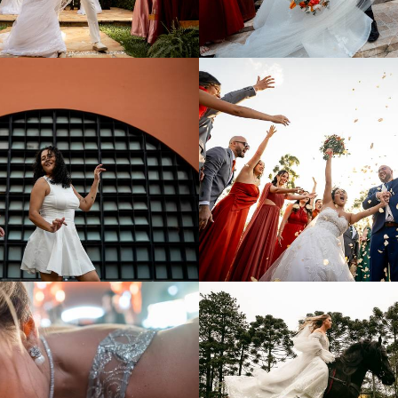
104
0
108
0
102
55
107
8