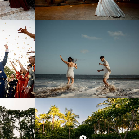
4
623
0